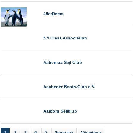
49erDemo
5.5 Class Association
Aabenraa Sejl Club
Aachener Boots-Club e.V.
Aalborg Sejlklub
1
2
3
4
5
Seuraava
Viimeinen