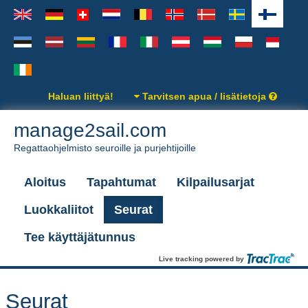
Haluan liittyä!
Tarvitsen apua / lisätietoja
manage2sail.com
Regattaohjelmisto seuroille ja purjehtijoille
Aloitus
Tapahtumat
Kilpailusarjat
Luokkaliitot
Seurat
Tee käyttäjätunnus
Live tracking powered by
Seurat