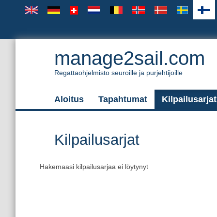
manage2sail.com
Regattaohjelmisto seuroille ja purjehtijoille
Aloitus
Tapahtumat
Kilpailusarjat
Kilpailusarjat
Hakemaasi kilpailusarjaa ei löytynyt