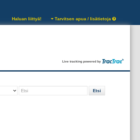
Haluan liittyä!
Tarvitsen apua / lisätietoja
Live tracking powered by